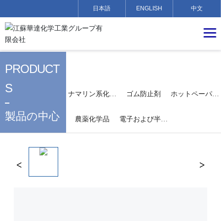
日本語
ENGLISH
中文
PRODUCT
S
ナマリン系化学
ゴム防止剤
ホットペーパー
品
の化学品
製品の中心
農薬化学品
電子および半導
体の化学品